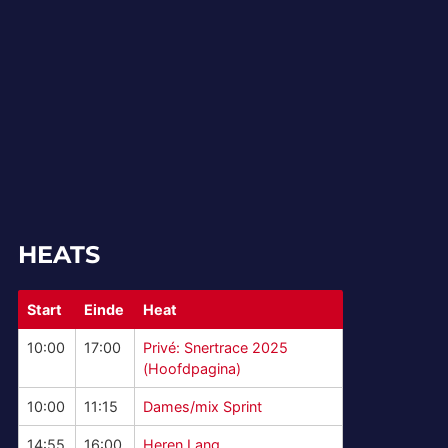
HEATS
Start
Einde
Heat
10:00
17:00
Privé: Snertrace 2025
(Hoofdpagina)
10:00
11:15
Dames/mix Sprint
14:55
16:00
Heren Lang