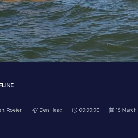
FLINE
en, Roeien
Den Haag
00
:
00
:
00
15 March