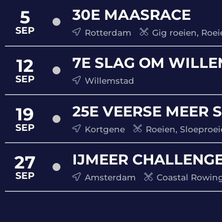
30E MAASRACE
5
SEP
Rotterdam
Gig roeien, Roei
7E SLAG OM WILL
12
SEP
Willemstad
25E VEERSE MEER 
19
SEP
Kortgene
Roeien, Sloeproe
IJMEER CHALLENGE
27
SEP
Amsterdam
Coastal Rowing