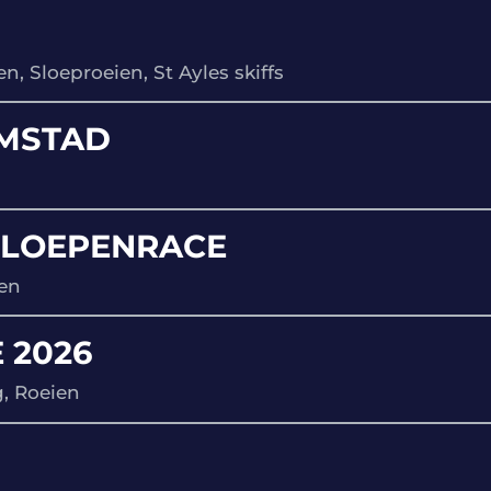
en, Sloeproeien, St Ayles skiffs
EMSTAD
SLOEPENRACE
ien
 2026
, Roeien