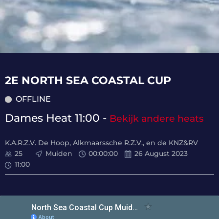
2E NORTH SEA COASTAL CUP
OFFLINE
Dames Heat 11:00 -
Bekijk andere heats
K.A.R.Z.V. De Hoop, Alkmaarssche R.Z.V., en de KNZ&RV
25
Muiden
00
:
00
:
00
26 August 2023
11:00