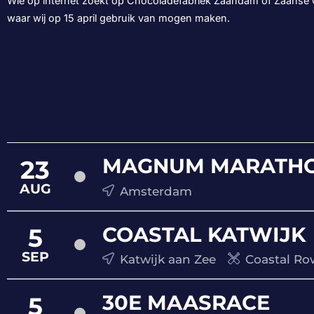
Wie op internet zoekt op Chocoladefabriek Zaandam of Zaanse C
waar wij op 15 april gebruik van mogen maken.
MAGNUM MARATHO
23
AUG
Amsterdam
COASTAL KATWIJK
5
SEP
Katwijk aan Zee
Coastal Ro
30E MAASRACE
5