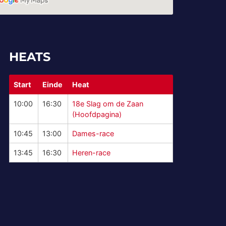
HEATS
Start
Einde
Heat
10:00
16:30
18e Slag om de Zaan
(Hoofdpagina)
10:45
13:00
Dames-race
13:45
16:30
Heren-race