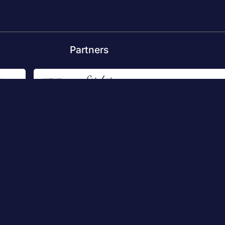
Partners
LGEMEEN
er Sportvolgen
acking