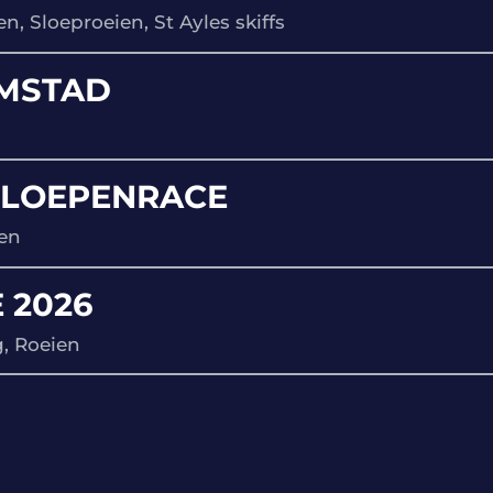
en, Sloeproeien, St Ayles skiffs
EMSTAD
SLOEPENRACE
ien
 2026
, Roeien