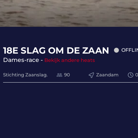
18E SLAG OM DE ZAAN
OFFLI
Dames-race -
Bekijk andere heats
Stichting Zaanslag.
90
Zaandam