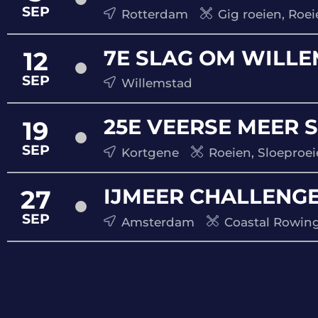
SEP
Rotterdam
Gig roeien, Roei
7E SLAG OM WILL
12
SEP
Willemstad
25E VEERSE MEER 
19
SEP
Kortgene
Roeien, Sloeproe
IJMEER CHALLENGE
27
SEP
Amsterdam
Coastal Rowing