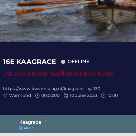
16E KAAGRACE
OFFLINE
Dit evenement heeft meerdere heats
https://www.kwvdekaag.nl/kaagrace
130
Warmond
00
:
00
:
00
10 June 2023
10:00