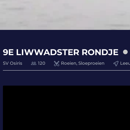
9E LIWWADSTER RONDJE
SV Osiris
120
Roeien, Sloeproeien
Lee