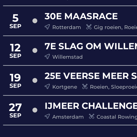
30E MAASRACE
5
SEP
Rotterdam
Gig roeien, Roei
7E SLAG OM WILL
12
SEP
Willemstad
25E VEERSE MEER 
19
SEP
Kortgene
Roeien, Sloeproe
IJMEER CHALLENGE
27
SEP
Amsterdam
Coastal Rowing