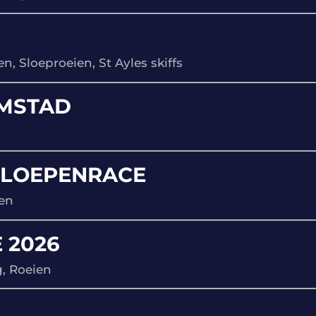
en, Sloeproeien, St Ayles skiffs
EMSTAD
SLOEPENRACE
ien
 2026
, Roeien