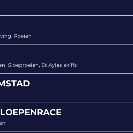
wing, Roeien
en, Sloeproeien, St Ayles skiffs
EMSTAD
SLOEPENRACE
ien