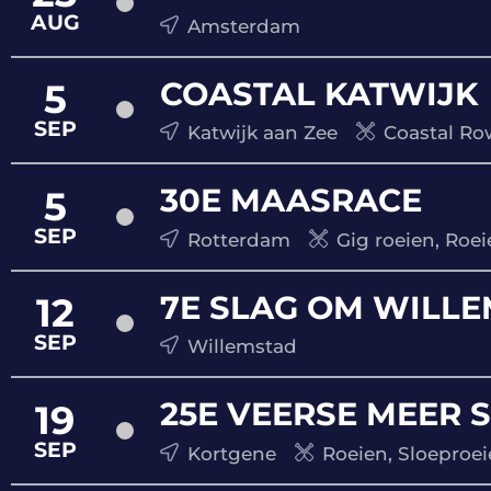
AUG
Amsterdam
COASTAL KATWIJK
5
SEP
Katwijk aan Zee
Coastal Ro
30E MAASRACE
5
SEP
Rotterdam
Gig roeien, Roei
7E SLAG OM WILL
12
SEP
Willemstad
25E VEERSE MEER 
19
SEP
Kortgene
Roeien, Sloeproe